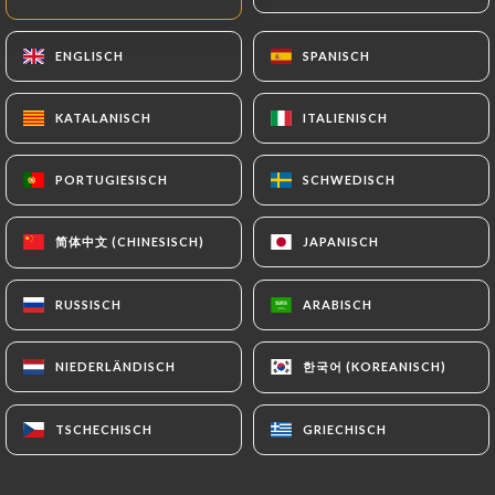
17.00€
ENGLISCH
ENGLISCH
SPANISCH
SPANISCH
18.00€
KATALANISCH
KATALANISCH
ITALIENISCH
ITALIENISCH
2.50€
PORTUGIESISCH
PORTUGIESISCH
SCHWEDISCH
SCHWEDISCH
2.00€
简体中文 (CHINESISCH)
简体中文 (CHINESISCH)
JAPANISCH
JAPANISCH
3.00€
RUSSISCH
RUSSISCH
ARABISCH
ARABISCH
한국어 (KOREANISCH)
한국어 (KOREANISCH)
NIEDERLÄNDISCH
NIEDERLÄNDISCH
1.50€
TSCHECHISCH
TSCHECHISCH
GRIECHISCH
GRIECHISCH
2.00€