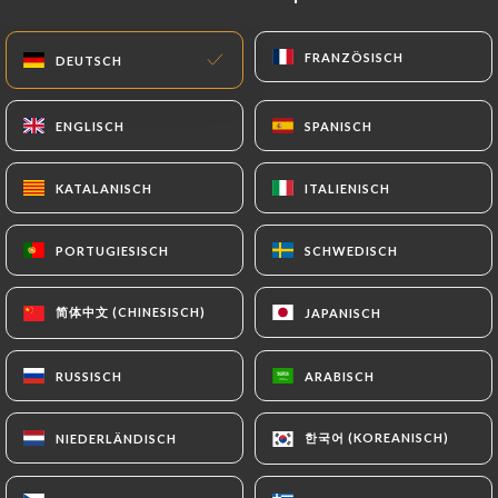
DE
MENÜ
FRANZÖSISCH
FRANZÖSISCH
DEUTSCH
DEUTSCH
ENGLISCH
ENGLISCH
SPANISCH
SPANISCH
KATALANISCH
KATALANISCH
ITALIENISCH
ITALIENISCH
/
START
KONTAKT
Kontakt
PORTUGIESISCH
PORTUGIESISCH
SCHWEDISCH
SCHWEDISCH
简体中文 (CHINESISCH)
简体中文 (CHINESISCH)
JAPANISCH
JAPANISCH
RUSSISCH
RUSSISCH
ARABISCH
ARABISCH
한국어 (KOREANISCH)
한국어 (KOREANISCH)
NIEDERLÄNDISCH
NIEDERLÄNDISCH
Kare-Ramen & Curry