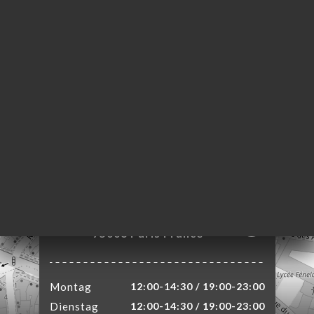
ART
VIEREN
ERIE
RTUNG
NÜ
TAKT
76 Rue Mazarine
75006 Paris France
Montag
12:00-14:30 / 19:00-23:00
Dienstag
12:00-14:30 / 19:00-23:00