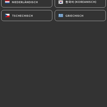
한국어 (KOREANISCH)
한국어 (KOREANISCH)
NIEDERLÄNDISCH
NIEDERLÄNDISCH
TSCHECHISCH
TSCHECHISCH
GRIECHISCH
GRIECHISCH
L’expérience ramen authentique et
moderne à paris bienvenue chez
kare
ramen
, votre nouvelle destination
gourmande dédiée aux amateurs de
ramen et de cuisine japonaise
authentique!
plongez dans un univers moderne et
raffiné, où tradition et innovation se
rencontrent pour vous offrir une
expérience culinaire unique.
Chez
kare ramen
, nous mettons à
l’honneur le véritable art du ramen, en