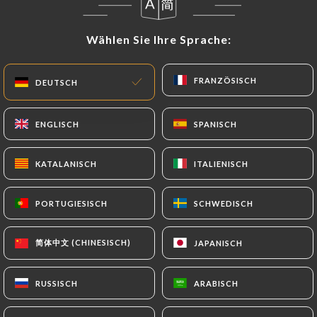
Wählen Sie Ihre Sprache:
Wählen Sie Ihre Sprache:
FRANZÖSISCH
FRANZÖSISCH
DEUTSCH
DEUTSCH
ENGLISCH
ENGLISCH
SPANISCH
SPANISCH
21 BEWERTUNG
KATALANISCH
KATALANISCH
ITALIENISCH
ITALIENISCH
RESTAURANT JAPONAIS
PORTUGIESISCH
PORTUGIESISCH
SCHWEDISCH
SCHWEDISCH
76 Rue Mazarine
75006 Paris France
简体中文 (CHINESISCH)
简体中文 (CHINESISCH)
JAPANISCH
JAPANISCH
RUSSISCH
RUSSISCH
ARABISCH
ARABISCH
Über uns