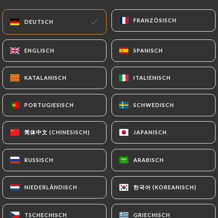
DE
MENÜ
FRANZÖSISCH
FRANZÖSISCH
DEUTSCH
DEUTSCH
ENGLISCH
ENGLISCH
SPANISCH
SPANISCH
KATALANISCH
KATALANISCH
ITALIENISCH
ITALIENISCH
/
START
BEWERTUNGEN
Bewertungen
PORTUGIESISCH
PORTUGIESISCH
SCHWEDISCH
SCHWEDISCH
简体中文 (CHINESISCH)
简体中文 (CHINESISCH)
JAPANISCH
JAPANISCH
RUSSISCH
RUSSISCH
ARABISCH
ARABISCH
21 Bewertungen auf Uniiti
4.3 / 5
한국어 (KOREANISCH)
한국어 (KOREANISCH)
NIEDERLÄNDISCH
NIEDERLÄNDISCH
100% echte, überprüfte Bewertungen.
TSCHECHISCH
TSCHECHISCH
GRIECHISCH
GRIECHISCH