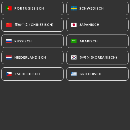
PORTUGIESISCH
PORTUGIESISCH
SCHWEDISCH
SCHWEDISCH
简体中文 (CHINESISCH)
简体中文 (CHINESISCH)
JAPANISCH
JAPANISCH
RUSSISCH
RUSSISCH
ARABISCH
ARABISCH
한국어 (KOREANISCH)
한국어 (KOREANISCH)
NIEDERLÄNDISCH
NIEDERLÄNDISCH
TSCHECHISCH
TSCHECHISCH
GRIECHISCH
GRIECHISCH