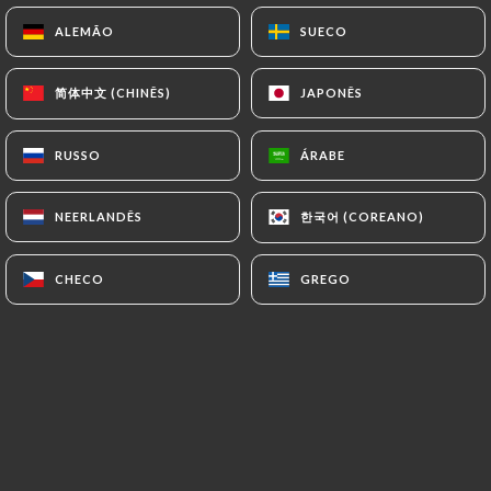
ALEMÃO
ALEMÃO
SUECO
SUECO
简体中文 (CHINÊS)
简体中文 (CHINÊS)
JAPONÊS
JAPONÊS
RUSSO
RUSSO
ÁRABE
ÁRABE
한국어 (COREANO)
한국어 (COREANO)
NEERLANDÊS
NEERLANDÊS
CHECO
CHECO
GREGO
GREGO