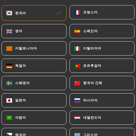
메뉴
KO
프랑스어
프랑스어
한국어
한국어
영어
영어
스페인어
스페인어
카탈로니아어
카탈로니아어
이탈리아어
이탈리아어
/
홈
연락처
연락처
독일어
독일어
포르투갈어
포르투갈어
스웨덴어
스웨덴어
중국어 간체
중국어 간체
일본어
일본어
러시아어
러시아어
아랍어
아랍어
네덜란드어
네덜란드어
Kare-Ramen & Curry
체코어
체코어
그리스어
그리스어