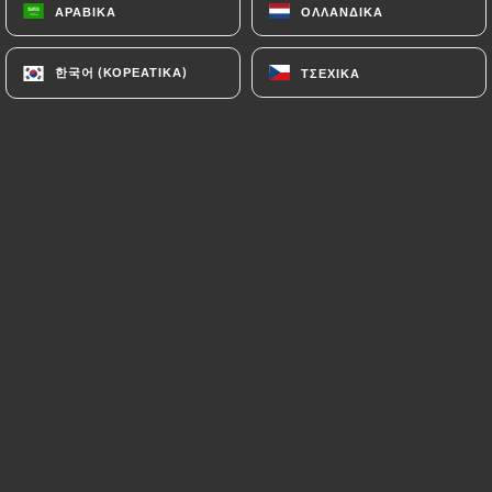
ΑΡΑΒΙΚΆ
ΑΡΑΒΙΚΆ
ΟΛΛΑΝΔΙΚΆ
ΟΛΛΑΝΔΙΚΆ
한국어 (ΚΟΡΕΆΤΙΚΑ)
한국어 (ΚΟΡΕΆΤΙΚΑ)
ΤΣΈΧΙΚΑ
ΤΣΈΧΙΚΑ
L’expérience ramen authentique et
moderne à paris bienvenue chez
kare
ramen
, votre nouvelle destination
gourmande dédiée aux amateurs de
ramen et de cuisine japonaise
authentique!
plongez dans un univers moderne et
raffiné, où tradition et innovation se
rencontrent pour vous offrir une
expérience culinaire unique.
Chez
kare ramen
, nous mettons à
l’honneur le véritable art du ramen, en