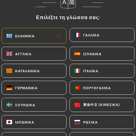
Επιλέξτε τη γλώσσα σας:
Επιλέξτε τη γλώσσα σας:
ΓΑΛΛΙΚΆ
ΓΑΛΛΙΚΆ
ΕΛΛΗΝΙΚΆ
ΕΛΛΗΝΙΚΆ
ΑΓΓΛΙΚΆ
ΑΓΓΛΙΚΆ
ΙΣΠΑΝΙΚΆ
ΙΣΠΑΝΙΚΆ
21 ΑΞΙΟΛΌΓΗΣΗ
ΚΑΤΑΛΑΝΙΚΆ
ΚΑΤΑΛΑΝΙΚΆ
ΙΤΑΛΙΚΆ
ΙΤΑΛΙΚΆ
RESTAURANT JAPONAIS
ΓΕΡΜΑΝΙΚΆ
ΓΕΡΜΑΝΙΚΆ
ΠΟΡΤΟΓΑΛΙΚΆ
ΠΟΡΤΟΓΑΛΙΚΆ
76 Rue Mazarine
75006 Paris France
简体中文 (ΚΙΝΈΖΙΚΑ)
简体中文 (ΚΙΝΈΖΙΚΑ)
ΣΟΥΗΔΙΚΆ
ΣΟΥΗΔΙΚΆ
ΙΑΠΩΝΙΚΆ
ΙΑΠΩΝΙΚΆ
ΡΩΣΙΚΆ
ΡΩΣΙΚΆ
Ποιοι είμαστε;